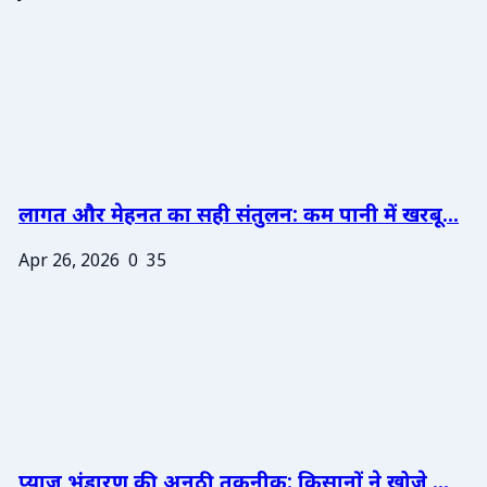
लागत और मेहनत का सही संतुलन: कम पानी में खरबू...
Apr 26, 2026
0
35
प्याज भंडारण की अनूठी तकनीक: किसानों ने खोजे ...