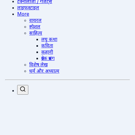
टेक्नोलॉजी / गैजेट्स
लाइफस्टाइल
More
वायरल
स्पेशल
साहित्य
लघु कथा
कविता
कहानी
प्रेरक प्रसंग
विशेष लेख
धर्म और अध्यात्म