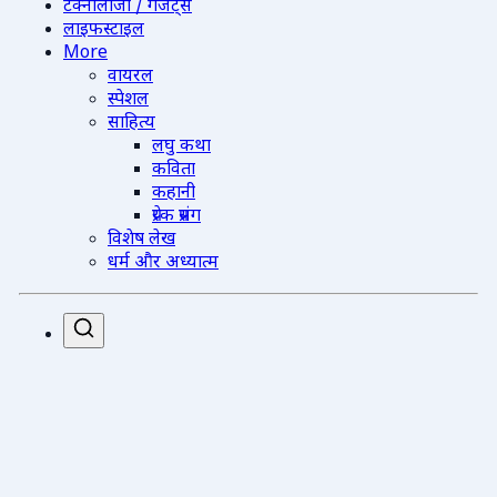
टेक्नोलॉजी / गैजेट्स
लाइफस्टाइल
More
वायरल
स्पेशल
साहित्य
लघु कथा
कविता
कहानी
प्रेरक प्रसंग
विशेष लेख
धर्म और अध्यात्म