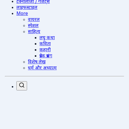
टेक्नोलॉजी / गैजेट्स
लाइफस्टाइल
More
वायरल
स्पेशल
साहित्य
लघु कथा
कविता
कहानी
प्रेरक प्रसंग
विशेष लेख
धर्म और अध्यात्म