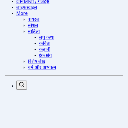
टेक्नोलॉजी / गैजेट्स
लाइफस्टाइल
More
वायरल
स्पेशल
साहित्य
लघु कथा
कविता
कहानी
प्रेरक प्रसंग
विशेष लेख
धर्म और अध्यात्म