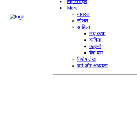
लाइफस्टाइल
More
वायरल
स्पेशल
साहित्य
लघु कथा
कविता
कहानी
प्रेरक प्रसंग
विशेष लेख
धर्म और अध्यात्म