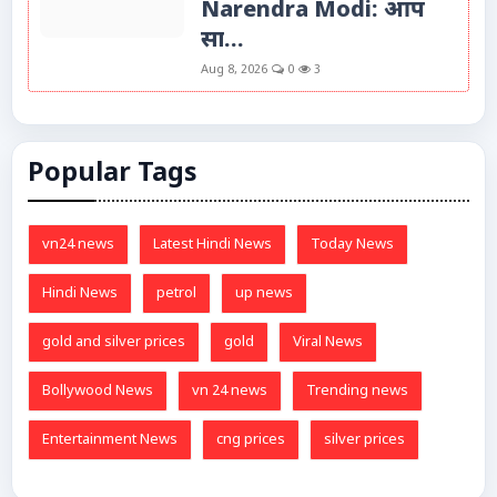
Narendra Modi: आप
सा...
Aug 8, 2026
0
3
Popular Tags
vn24 news
Latest Hindi News
Today News
Hindi News
petrol
up news
gold and silver prices
gold
Viral News
Bollywood News
vn 24 news
Trending news
Entertainment News
cng prices
silver prices