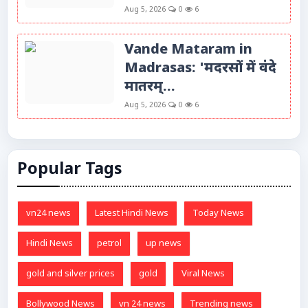
Aug 5, 2026
0
6
Vande Mataram in
Madrasas: 'मदरसों में वंदे
मातरम्...
Aug 5, 2026
0
6
Popular Tags
vn24 news
Latest Hindi News
Today News
Hindi News
petrol
up news
gold and silver prices
gold
Viral News
Bollywood News
vn 24 news
Trending news