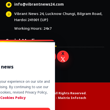
info@vibrantnews24.com
Vibrant News 24, Lucknow Chungi, Bilgram Road,
Hardoi 241001 (UP)
Working Hours: 24x7
Social Media
r news
our experience on our site and
sing. By continuing to use our
ookies, revised Privacy Policy,
Copyright © 2026. All Rights Reserved.
 Cookies Policy
Website Design by -
Maitrix Infotech