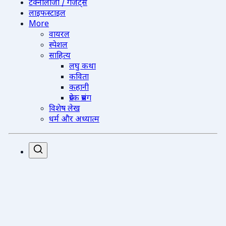
टेक्नोलॉजी / गैजेट्स
लाइफस्टाइल
More
वायरल
स्पेशल
साहित्य
लघु कथा
कविता
कहानी
प्रेरक प्रसंग
विशेष लेख
धर्म और अध्यात्म