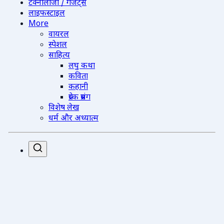
टेक्नोलॉजी / गैजेट्स
लाइफस्टाइल
More
वायरल
स्पेशल
साहित्य
लघु कथा
कविता
कहानी
प्रेरक प्रसंग
विशेष लेख
धर्म और अध्यात्म