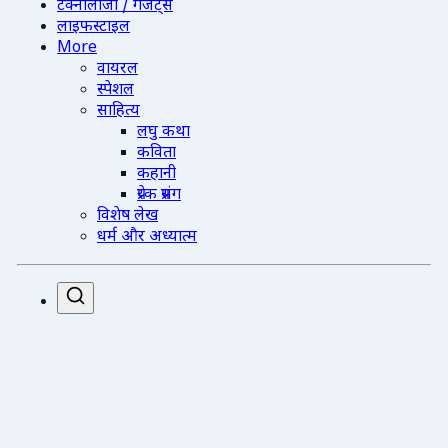
टेक्नोलॉजी / गैजेट्स
लाइफस्टाइल
More
वायरल
स्पेशल
साहित्य
लघु कथा
कविता
कहानी
प्रेरक प्रसंग
विशेष लेख
धर्म और अध्यात्म