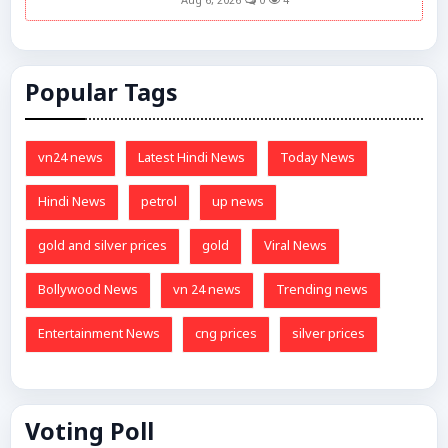
Aug 6, 2026
0
4
Popular Tags
vn24 news
Latest Hindi News
Today News
Hindi News
petrol
up news
gold and silver prices
gold
Viral News
Bollywood News
vn 24 news
Trending news
Entertainment News
cng prices
silver prices
Voting Poll