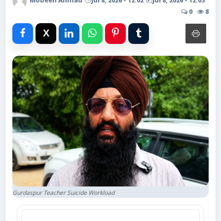
Mobeen Ahmad
Jul 8, 2026 - 12:02
Jul 8, 2026 - 12:03
Advertise with Us
0
8
Events
Gallery
Videos
Contacts
Gurdaspur Teacher Suicide Workload