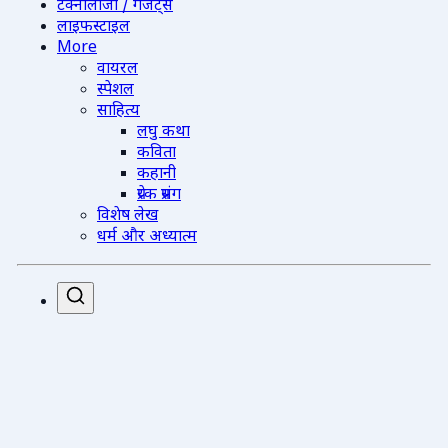
टेक्नोलॉजी / गैजेट्स
लाइफस्टाइल
More
वायरल
स्पेशल
साहित्य
लघु कथा
कविता
कहानी
प्रेरक प्रसंग
विशेष लेख
धर्म और अध्यात्म