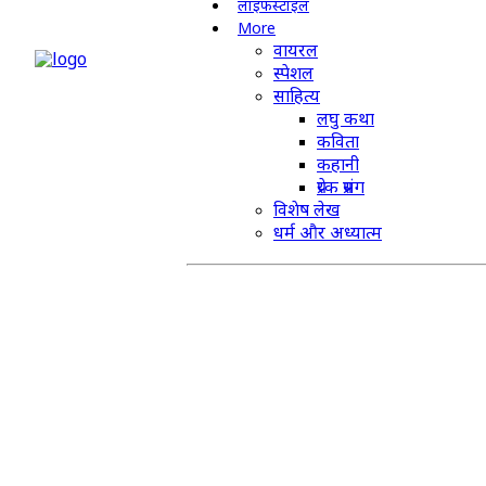
लाइफस्टाइल
More
वायरल
स्पेशल
साहित्य
लघु कथा
कविता
कहानी
प्रेरक प्रसंग
विशेष लेख
धर्म और अध्यात्म