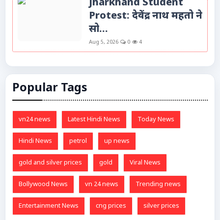
Jharkhand Student
Protest: देवेंद्र नाथ महतो ने
सो...
Aug 5, 2026
0
4
Popular Tags
vn24 news
Latest Hindi News
Today News
Hindi News
petrol
up news
gold and silver prices
gold
Viral News
Bollywood News
vn 24 news
Trending news
Entertainment News
cng prices
silver prices