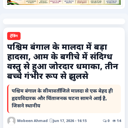
कृषि
टेक्नोलॉजी / गैजेट्स
ट्रेंडिंग
लाइफस्टाइल
पश्चिम बंगाल के मालदा में बड़ा
हादसा, आम के बगीचे में संदिग्ध
वायरल
वस्तु से हुआ जोरदार धमाका, तीन
स्पेशल
बच्चे गंभीर रूप से झुलसे
साहित्य
पश्चिम बंगाल के सीमावर्ती जिले मालदा से एक बेहद ही
हृदयविदारक और चिंताजनक घटना सामने आई है,
विशेष लेख
जिसने स्थानीय
धर्म और अध्यात्म
Mobeen Ahmad
Jun 17, 2026 - 16:15
0
14