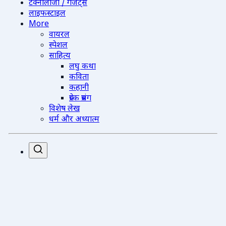
टेक्नोलॉजी / गैजेट्स
लाइफस्टाइल
More
वायरल
स्पेशल
साहित्य
लघु कथा
कविता
कहानी
प्रेरक प्रसंग
विशेष लेख
धर्म और अध्यात्म