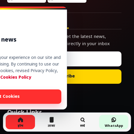
Newsletter
Join our subscribers list to get the latest news,
r news
updates and special offers directly in your inbox
our experience on our site and
sing. By continuing to use our
ookies, revised Privacy Policy,
Subscribe
 Cookies Policy
t Cookies
Quick Links
होम
ताजा
सर्च
WhatsApp
About Us