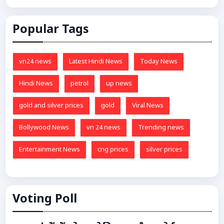
Popular Tags
vn24 news
Latest Hindi News
Today News
Hindi News
petrol
up news
gold and silver prices
gold
Viral News
Bollywood News
vn 24 news
Trending news
Entertainment News
cng prices
silver prices
Voting Poll