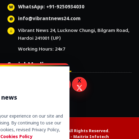
WhatsApp: +91-9250934030
info@vibrantnews24.com
Vibrant News 24, Lucknow Chungi, Bilgram Road,
Hardoi 241001 (UP)
Working Hours: 24x7
Social Media
r news
our experience on our site and
sing. By continuing to use our
ookies, revised Privacy Policy,
Copyright © 2026. All Rights Reserved.
 Cookies Policy
Website Design by -
Maitrix Infotech