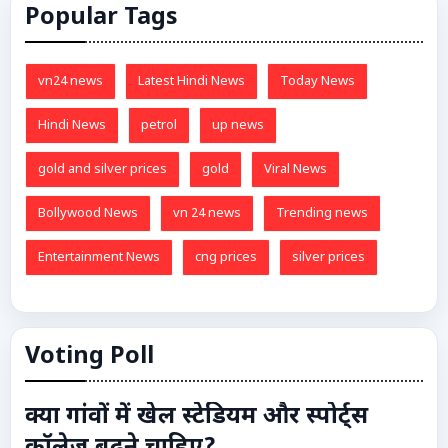
Popular Tags
vn24 news
Latest Hindi News
Today News
Hindi News
petrol
up news
gold and silver prices
gold
Viral News
Bollywood News
vn 24 news
Trending news
Entertainment News
cng prices
silver prices
Voting Poll
क्या गांवों में खेल स्टेडियम और स्पोर्ट्स