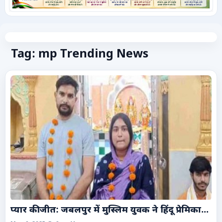
कृषि
टेक्नोलॉजी / गैजेट्स
Tag: mp Trending News
लाइफस्टाइल
वायरल
स्पेशल
साहित्य
विशेष लेख
धर्म और अध्यात्म
प्यार की जीत: जबलपुर में मुस्लिम युवक ने हिंदू प्रेमिका...