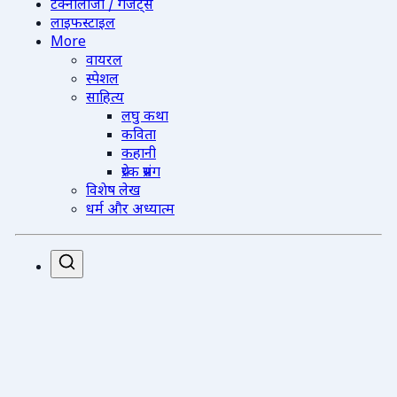
टेक्नोलॉजी / गैजेट्स
लाइफस्टाइल
More
वायरल
स्पेशल
साहित्य
लघु कथा
कविता
कहानी
प्रेरक प्रसंग
विशेष लेख
धर्म और अध्यात्म