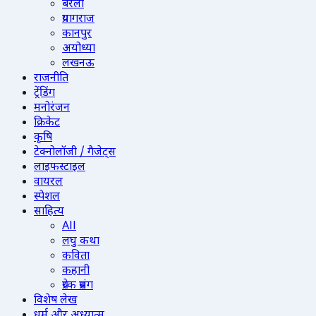
बरेली
प्रयागराज
कानपुर
अयोध्या
लखनऊ
राजनीति
ट्रेंडिंग
मनोरंजन
क्रिकेट
कृषि
टेक्नोलॉजी / गैजेट्स
लाइफस्टाइल
वायरल
स्पेशल
साहित्य
All
लघु कथा
कविता
कहानी
प्रेरक प्रसंग
विशेष लेख
धर्म और अध्यात्म