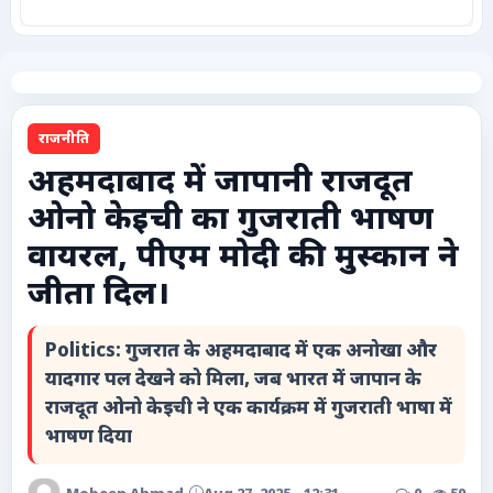
कृषि
टेक्नोलॉजी / गैजेट्स
राजनीति
लाइफस्टाइल
अहमदाबाद में जापानी राजदूत
ओनो केइची का गुजराती भाषण
वायरल
वायरल, पीएम मोदी की मुस्कान ने
स्पेशल
जीता दिल।
साहित्य
Politics: गुजरात के अहमदाबाद में एक अनोखा और
यादगार पल देखने को मिला, जब भारत में जापान के
विशेष लेख
राजदूत ओनो केइची ने एक कार्यक्रम में गुजराती भाषा में
भाषण दिया
धर्म और अध्यात्म