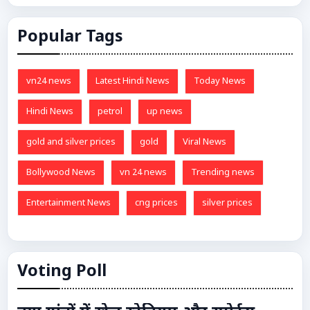
Popular Tags
vn24 news
Latest Hindi News
Today News
Hindi News
petrol
up news
gold and silver prices
gold
Viral News
Bollywood News
vn 24 news
Trending news
Entertainment News
cng prices
silver prices
Voting Poll