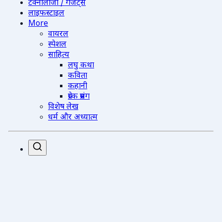
टेक्नोलॉजी / गैजेट्स
लाइफस्टाइल
More
वायरल
स्पेशल
साहित्य
लघु कथा
कविता
कहानी
प्रेरक प्रसंग
विशेष लेख
धर्म और अध्यात्म