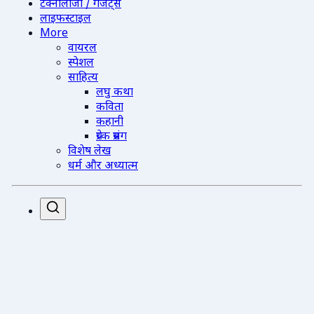
टेक्नोलॉजी / गैजेट्स
लाइफस्टाइल
More
वायरल
स्पेशल
साहित्य
लघु कथा
कविता
कहानी
प्रेरक प्रसंग
विशेष लेख
धर्म और अध्यात्म