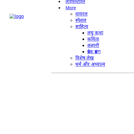
लाइफस्टाइल
More
वायरल
स्पेशल
साहित्य
लघु कथा
कविता
कहानी
प्रेरक प्रसंग
विशेष लेख
धर्म और अध्यात्म