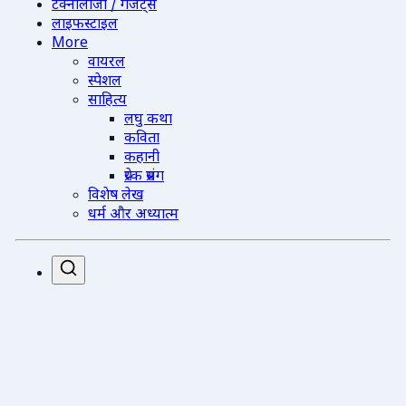
टेक्नोलॉजी / गैजेट्स
लाइफस्टाइल
More
वायरल
स्पेशल
साहित्य
लघु कथा
कविता
कहानी
प्रेरक प्रसंग
विशेष लेख
धर्म और अध्यात्म