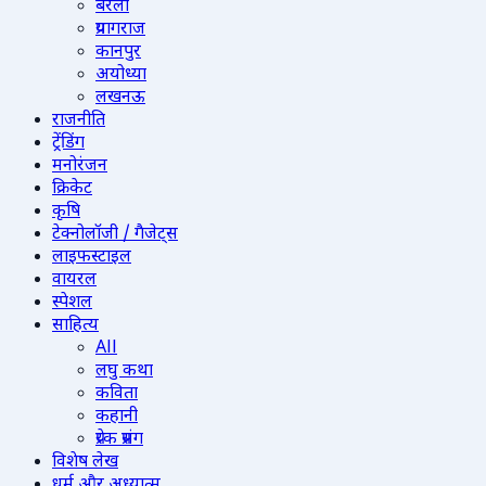
बरेली
प्रयागराज
कानपुर
अयोध्या
लखनऊ
राजनीति
ट्रेंडिंग
मनोरंजन
क्रिकेट
कृषि
टेक्नोलॉजी / गैजेट्स
लाइफस्टाइल
वायरल
स्पेशल
साहित्य
All
लघु कथा
कविता
कहानी
प्रेरक प्रसंग
विशेष लेख
धर्म और अध्यात्म