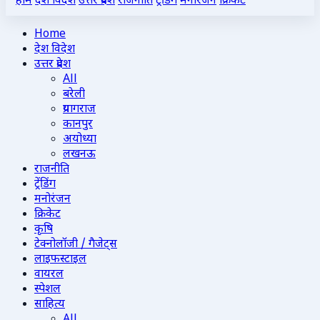
होम
देश विदेश
उत्तर प्रदेश
राजनीति
ट्रेंडिंग
मनोरंजन
क्रिकेट
Home
देश विदेश
उत्तर प्रदेश
All
बरेली
प्रयागराज
कानपुर
अयोध्या
लखनऊ
राजनीति
ट्रेंडिंग
मनोरंजन
क्रिकेट
कृषि
टेक्नोलॉजी / गैजेट्स
लाइफस्टाइल
वायरल
स्पेशल
साहित्य
All