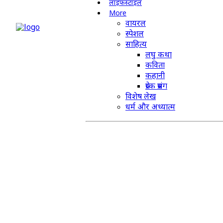
लाइफस्टाइल
More
वायरल
स्पेशल
साहित्य
लघु कथा
कविता
कहानी
प्रेरक प्रसंग
विशेष लेख
धर्म और अध्यात्म