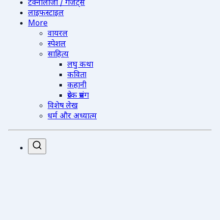
टेक्नोलॉजी / गैजेट्स
लाइफस्टाइल
More
वायरल
स्पेशल
साहित्य
लघु कथा
कविता
कहानी
प्रेरक प्रसंग
विशेष लेख
धर्म और अध्यात्म