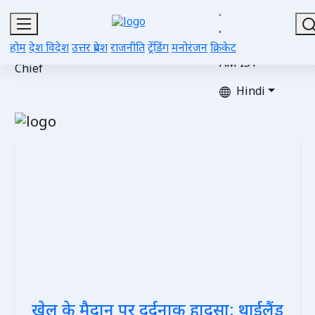
Sat, Aug 08,
2026 |
Editor-
Advertise
Gallery
Videos
Contacts
Updated 03:08
होम
देश विदेश
उत्तर प्रदेश
राजनीति
ट्रेंडिंग
मनोरंजन
क्रिकेट
in-
with Us
AM IST
Chief
Hindi
खेल के मैदान पर दर्दनाक हादसा: थाईलैंड