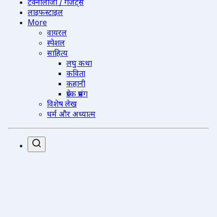
टेक्नोलॉजी / गैजेट्स
लाइफस्टाइल
More
वायरल
स्पेशल
साहित्य
लघु कथा
कविता
कहानी
प्रेरक प्रसंग
विशेष लेख
धर्म और अध्यात्म