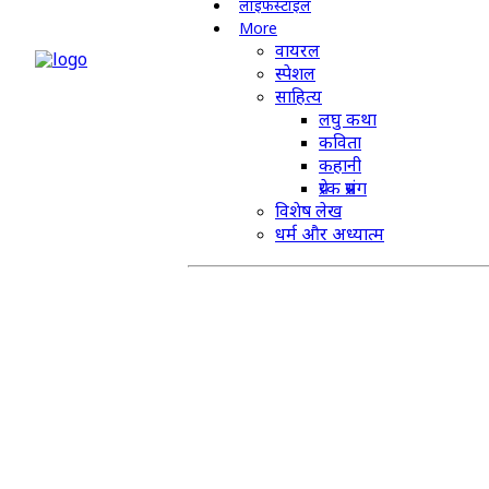
लाइफस्टाइल
More
वायरल
स्पेशल
साहित्य
लघु कथा
कविता
कहानी
प्रेरक प्रसंग
विशेष लेख
धर्म और अध्यात्म