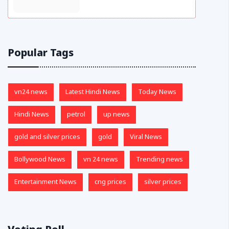
Popular Tags
vn24 news
Latest Hindi News
Today News
Hindi News
petrol
up news
gold and silver prices
gold
Viral News
Bollywood News
vn 24 news
Trending news
Entertainment News
cng prices
silver prices