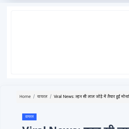
टेक्नोलॉजी / गैजेट्स
लाइफस्टाइल
वायरल
स्पेशल
साहित्य
विशेष लेख
धर्म और अध्यात्म
Advertise with Us
Home
वायरल
Viral News: दुल्हन सी लाल जोड़े में तैयार हुई मो
Events
Gallery
वायरल