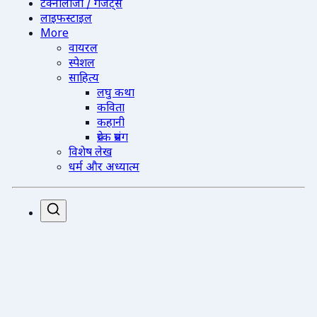
टेक्नोलॉजी / गैजेट्स
लाइफस्टाइल
More
वायरल
स्पेशल
साहित्य
लघु कथा
कविता
कहानी
प्रेरक प्रसंग
विशेष लेख
धर्म और अध्यात्म