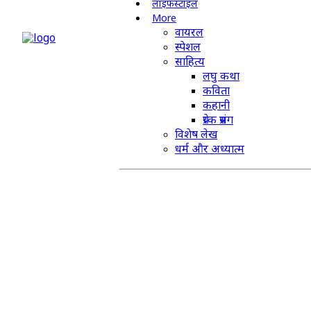
लाइफस्टाइल
More
वायरल
स्पेशल
साहित्य
लघु कथा
कविता
कहानी
प्रेरक प्रसंग
विशेष लेख
धर्म और अध्यात्म