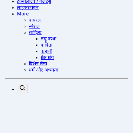
टेक्नोलॉजी / गैजेट्स
लाइफस्टाइल
More
वायरल
स्पेशल
साहित्य
लघु कथा
कविता
कहानी
प्रेरक प्रसंग
विशेष लेख
धर्म और अध्यात्म