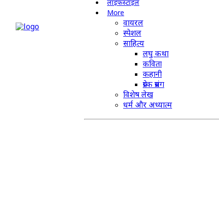
लाइफस्टाइल
More
वायरल
स्पेशल
साहित्य
लघु कथा
कविता
कहानी
प्रेरक प्रसंग
विशेष लेख
धर्म और अध्यात्म