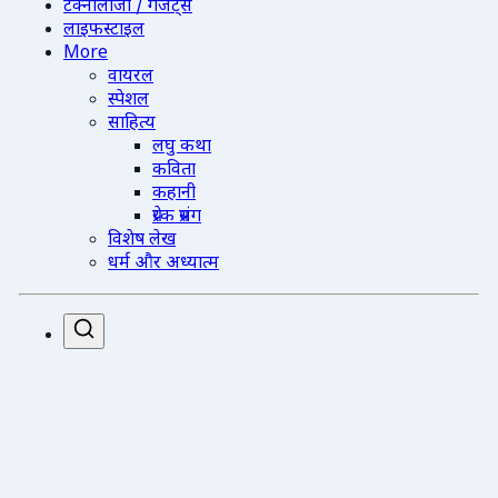
टेक्नोलॉजी / गैजेट्स
लाइफस्टाइल
More
वायरल
स्पेशल
साहित्य
लघु कथा
कविता
कहानी
प्रेरक प्रसंग
विशेष लेख
धर्म और अध्यात्म