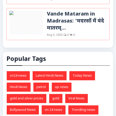
Vande Mataram in
Madrasas: 'मदरसों में वंदे
मातरम्...
Aug 5, 2026
0
6
Popular Tags
vn24 news
Latest Hindi News
Today News
Hindi News
petrol
up news
gold and silver prices
gold
Viral News
Bollywood News
vn 24 news
Trending news