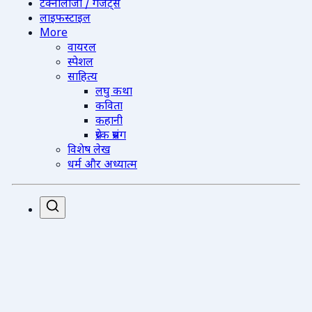
टेक्नोलॉजी / गैजेट्स
लाइफस्टाइल
More
वायरल
स्पेशल
साहित्य
लघु कथा
कविता
कहानी
प्रेरक प्रसंग
विशेष लेख
धर्म और अध्यात्म