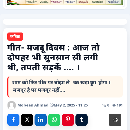
कृषि
टेक्नोलॉजी / गैजेट्स
कविता
लाइफस्टाइल
गीत- मजदूर दिवस : आज तो
दोपहर भी सुनसान सी लगी
वायरल
थी, तपती सड़कें .... ।
स्पेशल
शाम को फिर पीठ पर बोझा ले उठ खड़ा हुआ होगा ।
साहित्य
मजदूर है पर मजबूर नहीं....
विशेष लेख
Mobeen Ahmad
May 2, 2025 - 11:25
0
191
धर्म और अध्यात्म