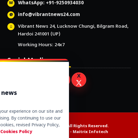
WhatsApp: +91-9250934030
info@vibrantnews24.com
Vibrant News 24, Lucknow Chungi, Bilgram Road,
Hardoi 241001 (UP)
Working Hours: 24x7
Social Media
r news
our experience on our site and
sing. By continuing to use our
ookies, revised Privacy Policy,
Copyright © 2026. All Rights Reserved.
 Cookies Policy
Website Design by -
Maitrix Infotech