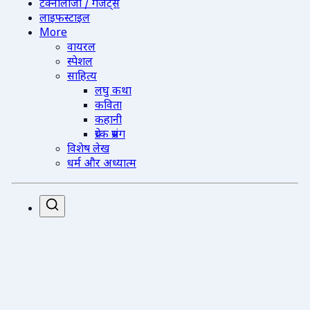
टेक्नोलॉजी / गैजेट्स
लाइफस्टाइल
More
वायरल
स्पेशल
साहित्य
लघु कथा
कविता
कहानी
प्रेरक प्रसंग
विशेष लेख
धर्म और अध्यात्म