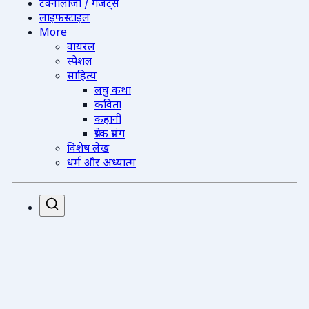
टेक्नोलॉजी / गैजेट्स
लाइफस्टाइल
More
वायरल
स्पेशल
साहित्य
लघु कथा
कविता
कहानी
प्रेरक प्रसंग
विशेष लेख
धर्म और अध्यात्म