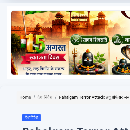
टेक्नोलॉजी / गैजेट्स
लाइफस्टाइल
वायरल
स्पेशल
साहित्य
विशेष लेख
धर्म और अध्यात्म
Advertise with Us
Home
देश विदेश
Pahalgam Terror Attack: हिंदू प्रोफेसर जब
Events
Gallery
देश विदेश