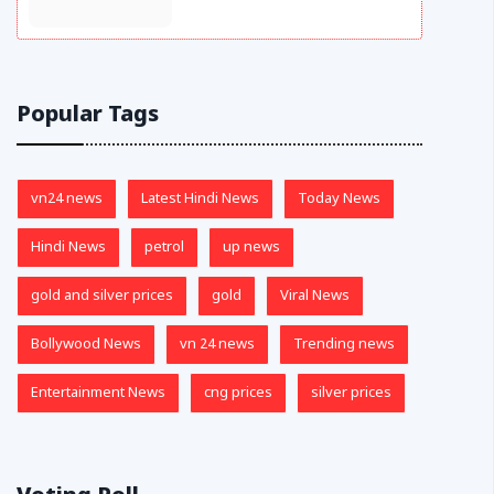
Popular Tags
vn24 news
Latest Hindi News
Today News
Hindi News
petrol
up news
gold and silver prices
gold
Viral News
Bollywood News
vn 24 news
Trending news
Entertainment News
cng prices
silver prices