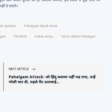
पूछा और केवल पुरुषों को ही निशाना बनाया, इस संबंध में पूछे जाने पर
हीं दे पाएंगे।
ack Updates
Pahalgam Attack Hindi
lgam
PM Modi
Indian Army
Terror Attack Pahalgam
NEXT ARTICLE
Pahalgam Attack: जो हिंदू कलमा नहीं पढ़ पाए, उन्हें
गोली मार दी, पहले पैंट उतरवाई...