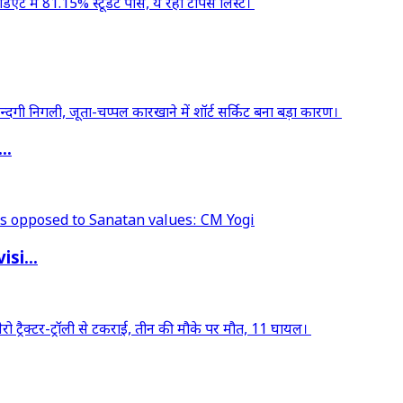
..
si...