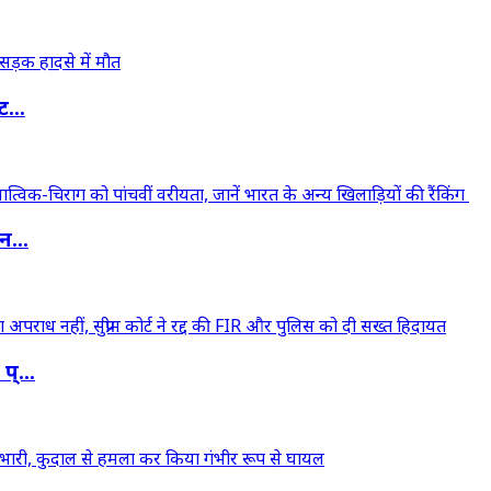
...
...
्...