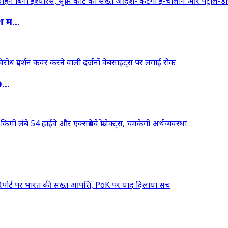
 म...
...