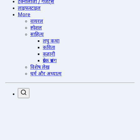
टेक्नोलॉजी / गैजेट्स
लाइफस्टाइल
More
वायरल
स्पेशल
साहित्य
लघु कथा
कविता
कहानी
प्रेरक प्रसंग
विशेष लेख
धर्म और अध्यात्म