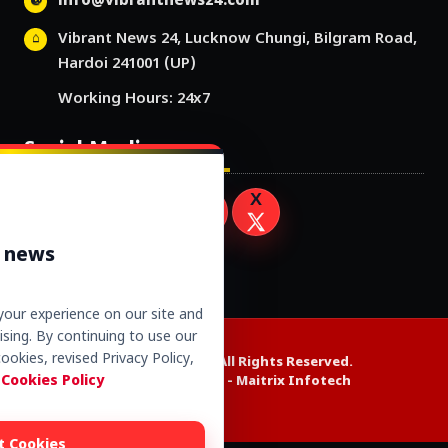
info@vibrantnews24.com
Vibrant News 24, Lucknow Chungi, Bilgram Road,
Hardoi 241001 (UP)
Working Hours: 24x7
Social Media
r news
our experience on our site and
sing. By continuing to use our
ookies, revised Privacy Policy,
Copyright © 2026. All Rights Reserved.
 Cookies Policy
Website Design by -
Maitrix Infotech
t Cookies