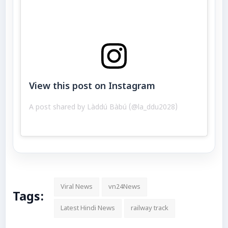
View this post on Instagram
A post shared by Làddú Bàbú (@la_ddu2028)
Viral News
vn24News
Tags:
Latest Hindi News
railway track