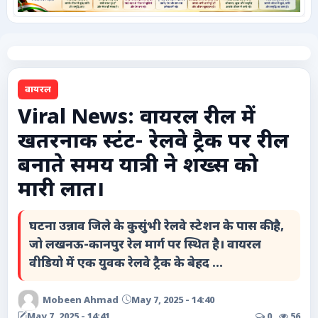
कृषि
टेक्नोलॉजी / गैजेट्स
वायरल
लाइफस्टाइल
Viral News: वायरल रील में
खतरनाक स्टंट- रेलवे ट्रैक पर रील
वायरल
बनाते समय यात्री ने शख्स को
स्पेशल
मारी लात।
साहित्य
घटना उन्नाव जिले के कुसुंभी रेलवे स्टेशन के पास की है,
जो लखनऊ-कानपुर रेल मार्ग पर स्थित है। वायरल
विशेष लेख
वीडियो में एक युवक रेलवे ट्रैक के बेहद ...
धर्म और अध्यात्म
Mobeen Ahmad
May 7, 2025 - 14:40
May 7, 2025 - 14:41
0
56