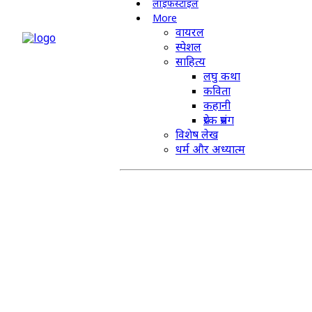
लाइफस्टाइल
More
वायरल
स्पेशल
साहित्य
लघु कथा
कविता
कहानी
प्रेरक प्रसंग
विशेष लेख
धर्म और अध्यात्म