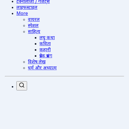
टेक्नोलॉजी / गैजेट्स
लाइफस्टाइल
More
वायरल
स्पेशल
साहित्य
लघु कथा
कविता
कहानी
प्रेरक प्रसंग
विशेष लेख
धर्म और अध्यात्म