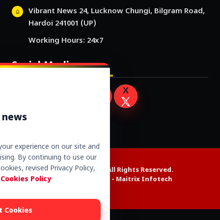
Vibrant News 24, Lucknow Chungi, Bilgram Road,
Hardoi 241001 (UP)
Working Hours: 24x7
Social Media
r news
our experience on our site and
sing. By continuing to use our
ookies, revised Privacy Policy,
Copyright © 2026. All Rights Reserved.
 Cookies Policy
Website Design by -
Maitrix Infotech
t Cookies